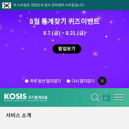
이 누리집은 대한민국 공식 전자정부 누리집입니다.
8월 통계찾기 퀴즈이벤트
8.7.(금) ~ 8.21.(금)
팝업보기
하루 동안 열지않기
다시 열지않기
서비스 소개