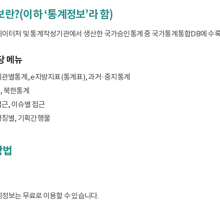
보란?(이하 ‘통계정보’라 함)
데이터처 및 통계작성기관에서 생산한 국가승인통계 중 국가통계통합DB에 수록된 
당 메뉴
기관별통계, e지방지표(통계표), 과거·중지통계
, 북한통계
접근, 이슈별 접근
명칭별, 기획간행물
방법
계정보는 무료로 이용할 수 있습니다.