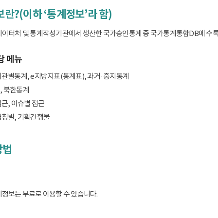
보란?(이하 ‘통계정보’라 함)
데이터처 및 통계작성기관에서 생산한 국가승인통계 중 국가통계통합DB에 수록된 
당 메뉴
기관별통계, e지방지표(통계표), 과거·중지통계
, 북한통계
접근, 이슈별 접근
명칭별, 기획간행물
방법
계정보는 무료로 이용할 수 있습니다.