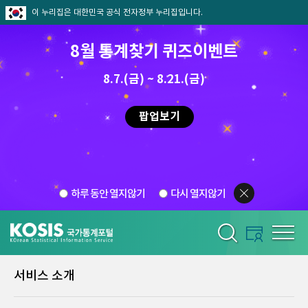
이 누리집은 대한민국 공식 전자정부 누리집입니다.
8월 통계찾기 퀴즈이벤트
8.7.(금) ~ 8.21.(금)
팝업보기
하루 동안 열지않기
다시 열지않기
서비스 소개