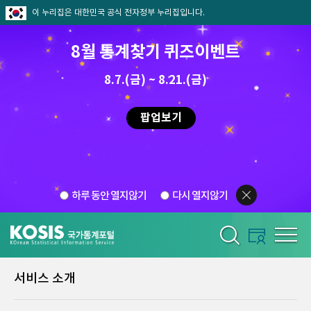
이 누리집은 대한민국 공식 전자정부 누리집입니다.
8월 통계찾기 퀴즈이벤트
8.7.(금) ~ 8.21.(금)
팝업보기
하루 동안 열지않기
다시 열지않기
서비스 소개