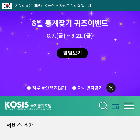
이 누리집은 대한민국 공식 전자정부 누리집입니다.
8월 통계찾기 퀴즈이벤트
8.7.(금) ~ 8.21.(금)
팝업보기
하루 동안 열지않기
다시 열지않기
서비스 소개