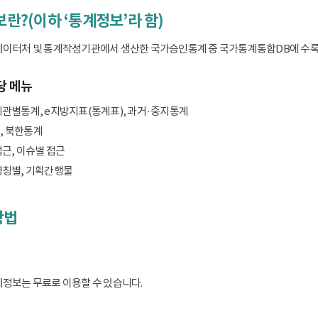
보란?(이하 ‘통계정보’라 함)
데이터처 및 통계작성기관에서 생산한 국가승인통계 중 국가통계통합DB에 수록된 
당 메뉴
기관별통계, e지방지표(통계표), 과거·중지통계
, 북한통계
접근, 이슈별 접근
명칭별, 기획간행물
방법
계정보는 무료로 이용할 수 있습니다.