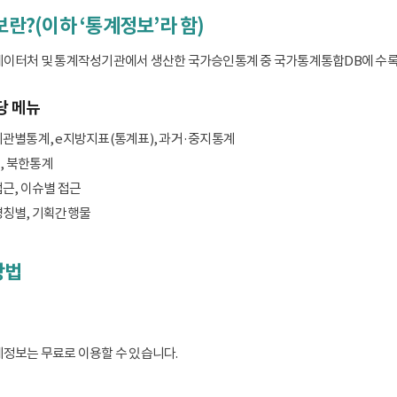
보란?(이하 ‘통계정보’라 함)
데이터처 및 통계작성기관에서 생산한 국가승인통계 중 국가통계통합DB에 수록된 
당 메뉴
기관별통계, e지방지표(통계표), 과거·중지통계
, 북한통계
접근, 이슈별 접근
명칭별, 기획간행물
방법
계정보는 무료로 이용할 수 있습니다.