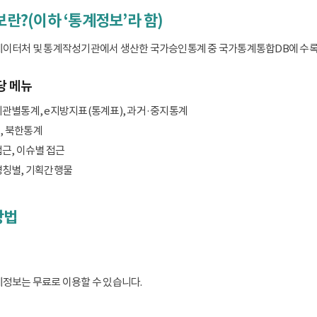
보란?(이하 ‘통계정보’라 함)
데이터처 및 통계작성기관에서 생산한 국가승인통계 중 국가통계통합DB에 수록된 
당 메뉴
기관별통계, e지방지표(통계표), 과거·중지통계
, 북한통계
접근, 이슈별 접근
명칭별, 기획간행물
방법
계정보는 무료로 이용할 수 있습니다.