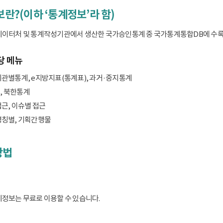
보란?(이하 ‘통계정보’라 함)
데이터처 및 통계작성기관에서 생산한 국가승인통계 중 국가통계통합DB에 수록된 
당 메뉴
기관별통계, e지방지표(통계표), 과거·중지통계
, 북한통계
접근, 이슈별 접근
명칭별, 기획간행물
방법
계정보는 무료로 이용할 수 있습니다.