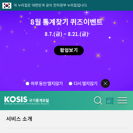
이 누리집은 대한민국 공식 전자정부 누리집입니다.
8월 통계찾기 퀴즈이벤트
8.7.(금) ~ 8.21.(금)
팝업보기
하루 동안 열지않기
다시 열지않기
서비스 소개