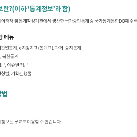
보란?(이하 ‘통계정보’라 함)
데이터처 및 통계작성기관에서 생산한 국가승인통계 중 국가통계통합DB에 수록된 
당 메뉴
기관별통계, e지방지표(통계표), 과거·중지통계
, 북한통계
접근, 이슈별 접근
명칭별, 기획간행물
방법
계정보는 무료로 이용할 수 있습니다.