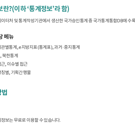
보란?(이하 ‘통계정보’라 함)
데이터처 및 통계작성기관에서 생산한 국가승인통계 중 국가통계통합DB에 수록된 
당 메뉴
기관별통계, e지방지표(통계표), 과거·중지통계
, 북한통계
접근, 이슈별 접근
명칭별, 기획간행물
방법
계정보는 무료로 이용할 수 있습니다.