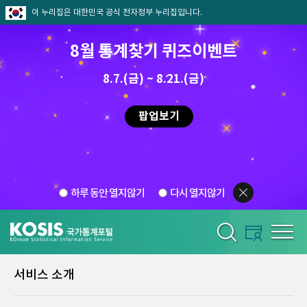
이 누리집은 대한민국 공식 전자정부 누리집입니다.
8월 통계찾기 퀴즈이벤트
8.7.(금) ~ 8.21.(금)
팝업보기
하루 동안 열지않기
다시 열지않기
서비스 소개