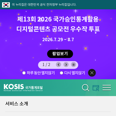
이 누리집은 대한민국 공식 전자정부 누리집입니다.
제13회 2026 국가승인통계활용
디지털콘텐츠 공모전 우수작 투표
8.7.(금) ~ 8.21.(금)
2026.7.29 ~ 8.7
팝업보기
1/2
하루 동안 열지않기
다시 열지않기
서비스 소개