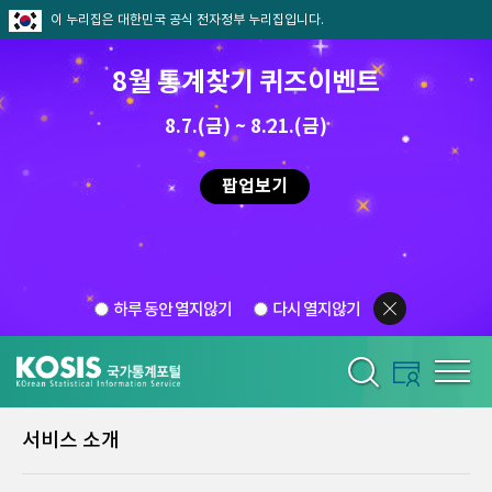
이 누리집은 대한민국 공식 전자정부 누리집입니다.
8월 통계찾기 퀴즈이벤트
8.7.(금) ~ 8.21.(금)
팝업보기
하루 동안 열지않기
다시 열지않기
서비스 소개