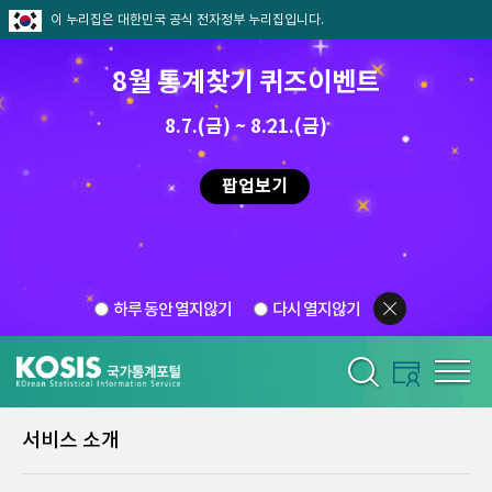
이 누리집은 대한민국 공식 전자정부 누리집입니다.
8월 통계찾기 퀴즈이벤트
8.7.(금) ~ 8.21.(금)
팝업보기
하루 동안 열지않기
다시 열지않기
서비스 소개