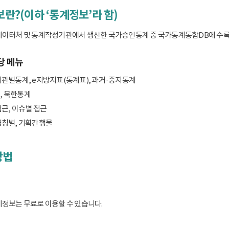
보란?(이하 ‘통계정보’라 함)
데이터처 및 통계작성기관에서 생산한 국가승인통계 중 국가통계통합DB에 수록된 
당 메뉴
기관별통계, e지방지표(통계표), 과거·중지통계
, 북한통계
접근, 이슈별 접근
명칭별, 기획간행물
방법
계정보는 무료로 이용할 수 있습니다.