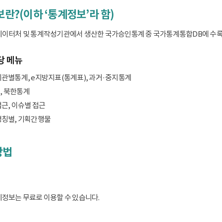
보란?(이하 ‘통계정보’라 함)
데이터처 및 통계작성기관에서 생산한 국가승인통계 중 국가통계통합DB에 수록된 
당 메뉴
기관별통계, e지방지표(통계표), 과거·중지통계
, 북한통계
접근, 이슈별 접근
명칭별, 기획간행물
방법
계정보는 무료로 이용할 수 있습니다.