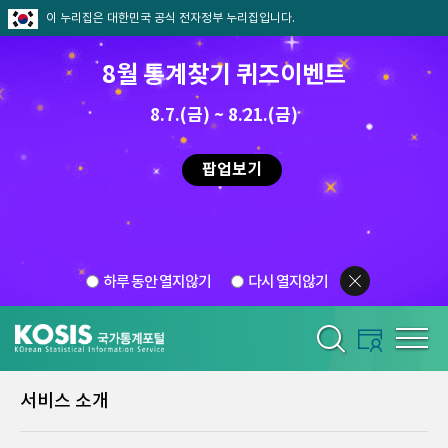
이 누리집은 대한민국 공식 전자정부 누리집입니다.
8월 통계찾기 퀴즈이벤트
8.7.(금) ~ 8.21.(금)
팝업보기
하루 동안 열지않기
다시 열지않기
서비스 소개