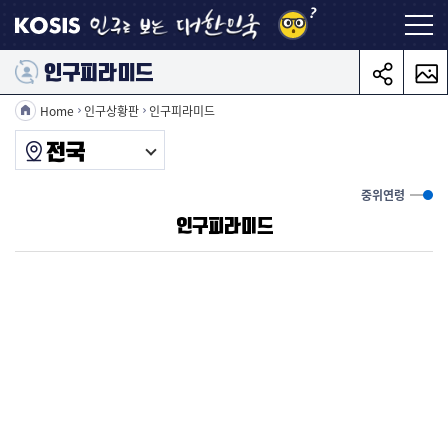
콘텐츠 바로가기
인구피라미드
차트저
Home
인구상황판
인구피라미드
페이지
중위연령
인구피라미드