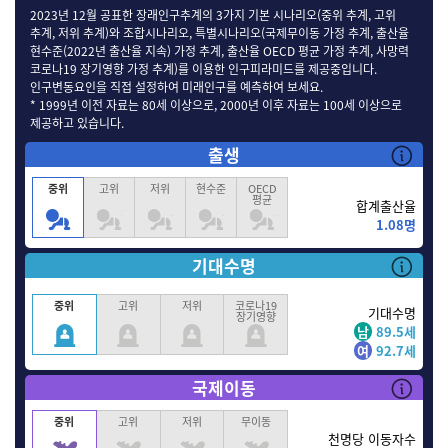
2023년 12월 공표한 장래인구추계의 3가지 기본 시나리오(중위 추계, 고위
추계, 저위 추계)와 조합시나리오, 특별시나리오(국제무이동 가정 추계, 출산율
현수준(2022년 출산율 지속) 가정 추계, 출산율 OECD 평균 가정 추계, 사망력
코로나19 장기영향 가정 추계)를 이용한 인구피라미드를 제공중입니다.
인구변동요인을 직접 설정하여 미래인구를 예측하여 보세요.
* 1999년 이전 자료는 80세 이상으로, 2000년 이후 자료는 100세 이상으로
제공하고 있습니다.
인구
출생률
출생
중위
고위
저위
현수준
OECD
평균
합계출산율
1.08명
기대수명
기대수명
중위
고위
저위
코로나19
기대수명
장기영향
남
89.5세
여
92.7세
국제이동
국제이동
중위
고위
저위
무이동
천명당 이동자수