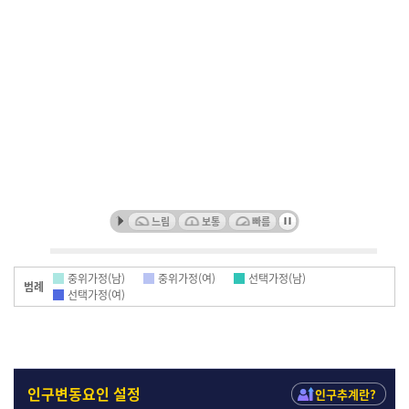
인구
느림
보통
빠름
중위가정(남)
중위가정(여)
선택가정(남)
범례
선택가정(여)
인구
인구변동요인 설정
인구추계란?