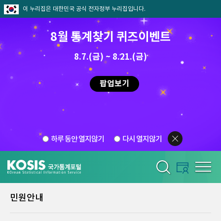
이 누리집은 대한민국 공식 전자정부 누리집입니다.
8월 통계찾기 퀴즈이벤트
8.7.(금) ~ 8.21.(금)
팝업보기
하루 동안 열지않기
다시 열지않기
민원안내