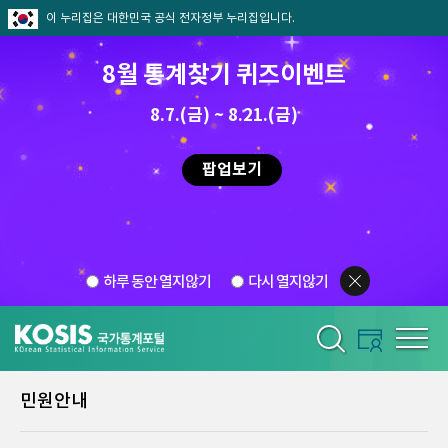
이 누리집은 대한민국 공식 전자정부 누리집입니다.
8월 통계찾기 퀴즈이벤트
8.7.(금) ~ 8.21.(금)
팝업보기
하루 동안 열지않기
다시 열지않기
민원안내