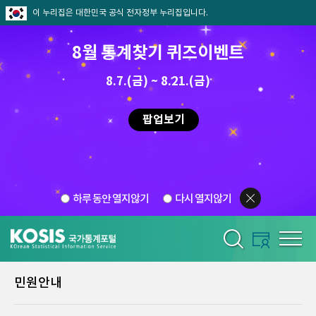
이 누리집은 대한민국 공식 전자정부 누리집입니다.
8월 통계찾기 퀴즈이벤트
8.7.(금) ~ 8.21.(금)
팝업보기
하루 동안 열지않기
다시 열지않기
민원안내