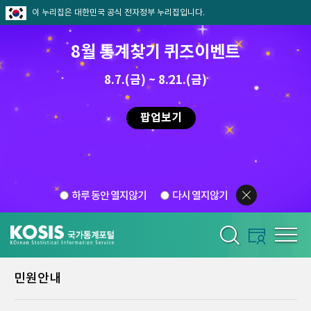
이 누리집은 대한민국 공식 전자정부 누리집입니다.
8월 통계찾기 퀴즈이벤트
8.7.(금) ~ 8.21.(금)
팝업보기
하루 동안 열지않기
다시 열지않기
민원안내