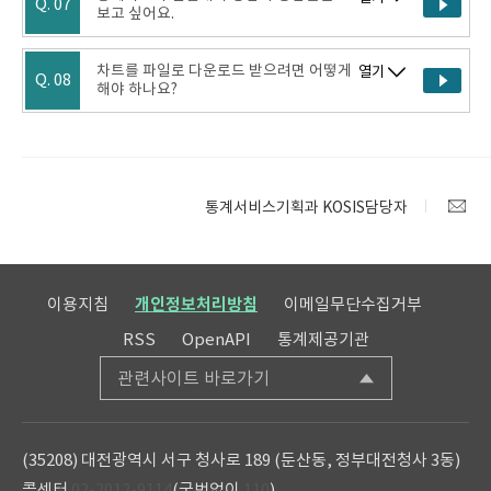
Q. 07
보고 싶어요.
차트를 파일로 다운로드 받으려면 어떻게
열기
Q. 08
해야 하나요?
통계서비스기획과 KOSIS담당자
이용지침
개인정보처리방침
이메일무단수집거부
RSS
OpenAPI
통계제공기관
관련사이트 바로가기
(35208) 대전광역시 서구 청사로 189 (둔산동, 정부대전청사 3동)
콜센터
02-2012-9114
(국번없이
110
)