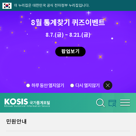
이 누리집은 대한민국 공식 전자정부 누리집입니다.
8월 통계찾기 퀴즈이벤트
8.7.(금) ~ 8.21.(금)
팝업보기
하루 동안 열지않기
다시 열지않기
민원안내