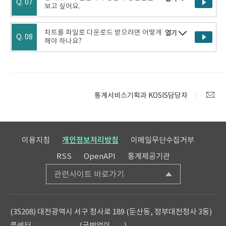
Q. 07
보고 싶어요.
차트를 파일로 다운로드 받으려면 어떻게
열기
Q. 08
해야 하나요?
통계서비스기획과 KOSIS담당자
이용지침
개인정보처리방침
이메일무단수집거부
RSS
OpenAPI
통계제공기관
관련사이트 바로가기
(35208) 대전광역시 서구 청사로 189 (둔산동, 정부대전청사 3동)
콜센터
02-2012-9114
(국번없이
110
)