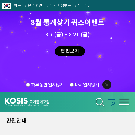
이 누리집은 대한민국 공식 전자정부 누리집입니다.
8월 통계찾기 퀴즈이벤트
8.7.(금) ~ 8.21.(금)
팝업보기
하루 동안 열지않기
다시 열지않기
민원안내