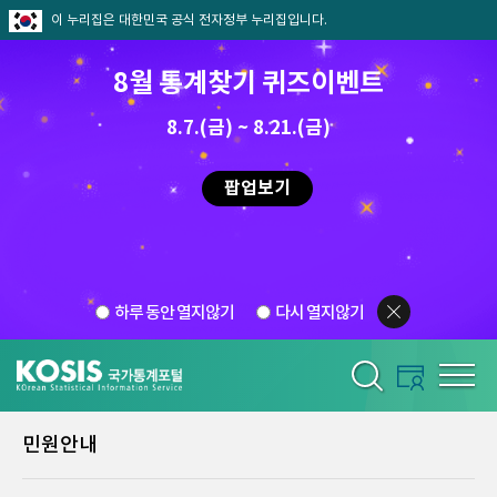
이 누리집은 대한민국 공식 전자정부 누리집입니다.
8월 통계찾기 퀴즈이벤트
8.7.(금) ~ 8.21.(금)
팝업보기
하루 동안 열지않기
다시 열지않기
민원안내