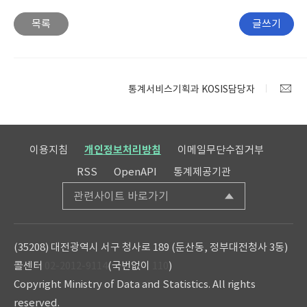
산업별,
수 문의
목록
글쓰기
규모별,
종사상
지위별
종사자
통계서비스기획과 KOSIS담당자
수 >
산업분
류별이
전체로
이용지침
개인정보처리방침
이메일무단수집거부
고정되
RSS
OpenAPI
통계제공기관
어
있는데,
관련사이트 바로가기
산업별
로
보려면
(35208) 대전광역시 서구 청사로 189 (둔산동, 정부대전청사 3동)
?
콜센터
02-2012-9114
(국번없이
110
)
Copyright Ministry of Data and Statistics. All rights
reserved.