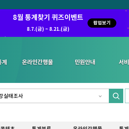
8월 통계찾기 퀴즈이벤트
팝업보기
8.7.(금) ~ 8.21.(금)
2026.7.29 ~ 8.7
통계
온라인간행물
민원안내
서비
화콘텐츠
통계분류
온라인간행물
통계