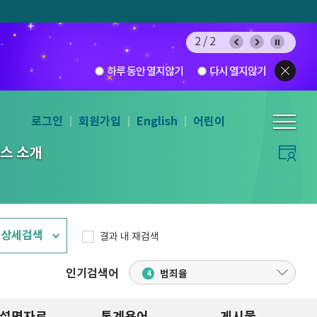
2/2
하루 동안 열지않기
다시 열지않기
로그인
회원가입
English
어린이
스 소개
상세검색
결과 내 재검색
인구
소비자물가지수
온라인쇼핑
1
2
3
인기검
인기검색어
범죄율
4
색어
더보기
권역별 문화 예술 시설 수
노인인구
폐업
사망원인
주민등록인구
청소년
10
5
6
7
8
9
설명자료
통계용어
게시물