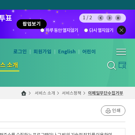
 투표
1/2
팝업보기
하루 동안 열지않기
다시 열지않기
로그인
회원가입
English
어린이
스 소개
서비스 소개
서비스정책
이메일무단수집거부
인쇄
우편주소를 수집하는 프로그램이나 그 밖의 기술적 장치를 이용하여