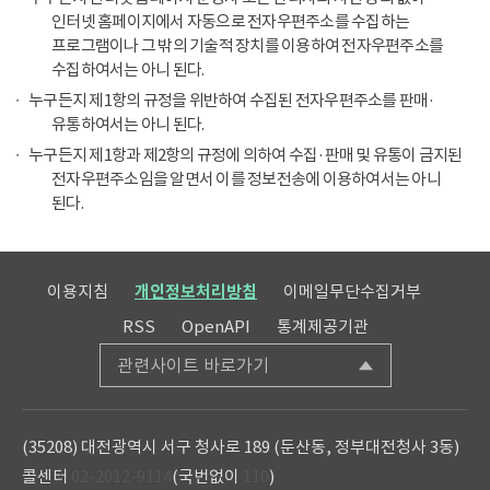
인터넷 홈페이지에서 자동으로 전자우편주소를 수집하는
프로그램이나 그 밖의 기술적 장치를 이용하여 전자우편주소를
수집하여서는 아니 된다.
누구든지 제1항의 규정을 위반하여 수집된 전자우편주소를 판매·
유통하여서는 아니 된다.
누구든지 제1항과 제2항의 규정에 의하여 수집·판매 및 유통이 금지된
전자우편주소임을 알면서 이를 정보전송에 이용하여서는 아니
된다.
이용지침
개인정보처리방침
이메일무단수집거부
RSS
OpenAPI
통계제공기관
관련사이트 바로가기
(35208) 대전광역시 서구 청사로 189 (둔산동, 정부대전청사 3동)
콜센터
02-2012-9114
(국번없이
110
)