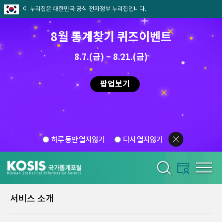
이 누리집은 대한민국 공식 전자정부 누리집입니다.
8월 통계찾기 퀴즈이벤트
8.7.(금) ~ 8.21.(금)
팝업보기
하루 동안 열지않기
다시 열지않기
서비스 소개