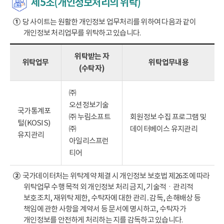
제5조(개인정보처리의 위탁)
①
당 사이트는 원활한 개인정보 업무처리를 위하여 다음과 같이
개인정보 처리업무를 위탁하고 있습니다.
위탁받는 자
위탁업무
위탁업무내용
(수탁자)
㈜
오션정보기술
국가통계포
㈜ 누림소프트
회원정보 수집 프로그램 및
털(KOSIS)
㈜
데이터베이스 유지관리
유지관리
아일리스프런
티어
②
국가데이터처는 위탁계약 체결 시 개인정보 보호법 제26조에 따라
위탁업무 수행 목적 외 개인정보 처리 금지, 기술적ㆍ관리적
보호조치, 재위탁 제한, 수탁자에 대한 관리․감독, 손해배상 등
책임에 관한 사항을 계약서 등 문서에 명시하고, 수탁자가
개인정보를 안전하게 처리하는 지를 감독하고 있습니다.