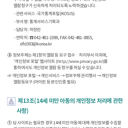
열람청구가 신속하게 처리되도록 노력하겠습니다.
- 관련서비스 : 국가통계포털(KOSIS)
- 부서명 : 통계서비스기획과
- 담당자 : 허정란
- 연락처 : ☎ 042-481-2389, FAX: 042-481-3855,
dfd303@korea.kr
②
정보주체는 제1항의 열람 등 요구 접수ㆍ처리부서 이외에,
'개인정보 포털’ 웹사이트
(http://www.privacy.go.kr)
를
통하여서도 개인정보 열람 등 청구를 하실 수 있습니다.
☞ 개인정보 포털 → 개인서비스 → 정보주체 권리행사 → 개인정보
열람등요구 (아이핀 등 본인인증 필요)
제13조(14세 미만 아동의 개인정보 처리에 관한
사항)
①
당 사이트는 필요한 경우 14세 미만 아동에 대해 개인정보를 수집할