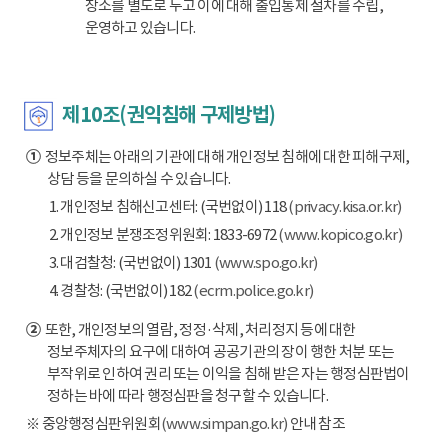
장소를 별도로 두고 이에 대해 출입통제 절차를 수립,
운영하고 있습니다.
제10조(권익침해 구제방법)
①
정보주체는 아래의 기관에 대해 개인정보 침해에 대한 피해구제,
상담 등을 문의하실 수 있습니다.
1. 개인정보 침해신고센터: (국번없이) 118
(privacy.kisa.or.kr)
2. 개인정보 분쟁조정위원회: 1833-6972
(www.kopico.go.kr)
3. 대검찰청: (국번없이) 1301
(www.spo.go.kr)
4. 경찰청: (국번없이) 182
(ecrm.police.go.kr)
②
또한, 개인정보의 열람, 정정·삭제, 처리정지 등에 대한
정보주체자의 요구에 대하여 공공기관의 장이 행한 처분 또는
부작위로 인하여 권리 또는 이익을 침해 받은 자는 행정심판법이
정하는 바에 따라 행정심판을 청구할 수 있습니다.
※ 중앙행정심판위원회
(www.simpan.go.kr)
안내 참조