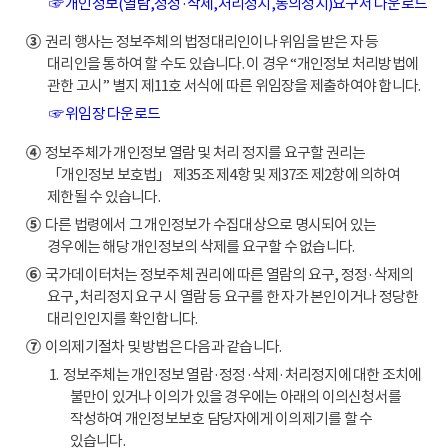
☞ 개인정보(열람,정정·삭제,처리정지,동의정지)요구서 다운로드
③
권리 행사는 정보주체의 법정대리인이나 위임을 받은 자 등
대리인을 통하여 할 수도 있습니다. 이 경우 “개인정보 처리방법에
관한 고시” 별지 제11호 서식에 따른 위임장을 제출하여야 합니다.
☞ 위임장 다운로드
④
정보주체가 개인정보 열람 및 처리 정지를 요구할 권리는
「개인정보 보호법」 제35조 제4항 및 제37조 제2항에 의하여
제한될 수 있습니다.
⑤
다른 법령에서 그 개인정보가 수집대상으로 명시되어 있는
경우에는 해당 개인정보의 삭제를 요구할 수 없습니다.
⑥
국가데이터처는 정보주체 권리에 따른 열람의 요구, 정정·삭제의
요구, 처리정지 요구 시 열람 등 요구를 한 자가 본인이거나 정당한
대리인인지를 확인합니다.
⑦
이의제기절차 및 방법은 다음과 같습니다.
1. 정보주체는 개인정보 열람·정정·삭제·처리정지에 대한 조치에
불만이 있거나 이의가 있을 경우에는 아래의 이의신청서를
작성하여 개인정보보호 담당자에게 이의제기를 할 수
있습니다.