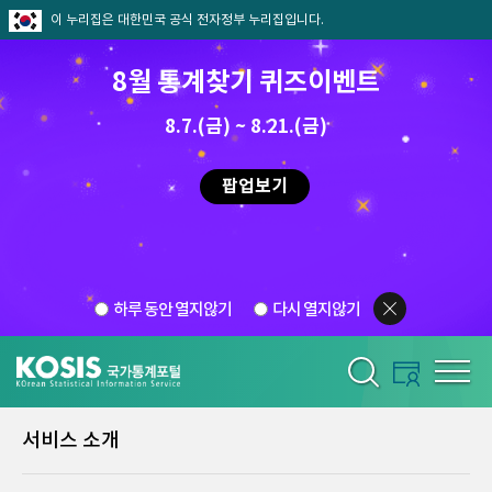
이 누리집은 대한민국 공식 전자정부 누리집입니다.
8월 통계찾기 퀴즈이벤트
8.7.(금) ~ 8.21.(금)
팝업보기
하루 동안 열지않기
다시 열지않기
서비스 소개