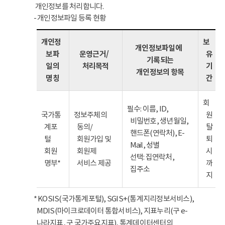
개인정보를 처리합니다.
- 개인정보파일 등록 현황
개인정
보
개인정보파일에
보파
운영근거/
유
기록되는
일의
처리목적
기
개인정보의 항목
명칭
간
회
필수: 이름, ID,
국가통
정보주체의
원
비밀번호, 생년월일,
계포
동의/
탈
핸드폰(연락처), E-
털
회원가입 및
퇴
Mail, 성별
회원
회원제
시
선택: 집연락처,
명부*
서비스 제공
까
집주소
지
* KOSIS(국가통계포털), SGIS+(통계지리정보서비스),
MDIS(마이크로데이터 통합서비스), 지표누리(구 e-
나라지표, 구 국가주요지표), 통계데이터센터의