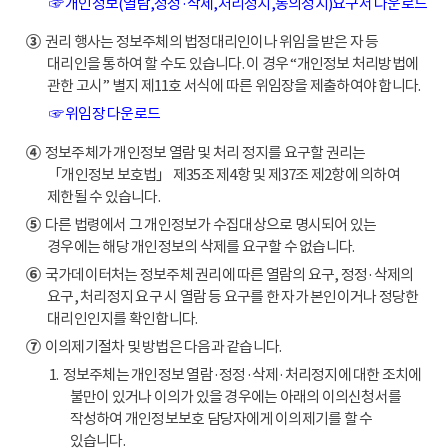
☞ 개인정보(열람,정정·삭제,처리정지,동의정지)요구서 다운로드
③
권리 행사는 정보주체의 법정대리인이나 위임을 받은 자 등
대리인을 통하여 할 수도 있습니다. 이 경우 “개인정보 처리방법에
관한 고시” 별지 제11호 서식에 따른 위임장을 제출하여야 합니다.
☞ 위임장 다운로드
④
정보주체가 개인정보 열람 및 처리 정지를 요구할 권리는
「개인정보 보호법」 제35조 제4항 및 제37조 제2항에 의하여
제한될 수 있습니다.
⑤
다른 법령에서 그 개인정보가 수집대상으로 명시되어 있는
경우에는 해당 개인정보의 삭제를 요구할 수 없습니다.
⑥
국가데이터처는 정보주체 권리에 따른 열람의 요구, 정정·삭제의
요구, 처리정지 요구 시 열람 등 요구를 한 자가 본인이거나 정당한
대리인인지를 확인합니다.
⑦
이의제기절차 및 방법은 다음과 같습니다.
1. 정보주체는 개인정보 열람·정정·삭제·처리정지에 대한 조치에
불만이 있거나 이의가 있을 경우에는 아래의 이의신청서를
작성하여 개인정보보호 담당자에게 이의제기를 할 수
있습니다.