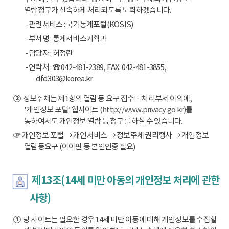
열람청구가 신속하게 처리되도록 노력하겠습니다.
- 관련서비스 : 국가통계포털(KOSIS)
- 부서명 : 통계서비스기획과
- 담당자 : 허정란
- 연락처 : ☎ 042-481-2389, FAX: 042-481-3855,
dfd303@korea.kr
②
정보주체는 제1항의 열람 등 요구 접수ㆍ처리부서 이외에,
'개인정보 포털’ 웹사이트
(http://www.privacy.go.kr)
를
통하여서도 개인정보 열람 등 청구를 하실 수 있습니다.
☞ 개인정보 포털 → 개인서비스 → 정보주체 권리행사 → 개인정보
열람등요구 (아이핀 등 본인인증 필요)
제13조(14세 미만 아동의 개인정보 처리에 관한
사항)
①
당 사이트는 필요한 경우 14세 미만 아동에 대해 개인정보를 수집할