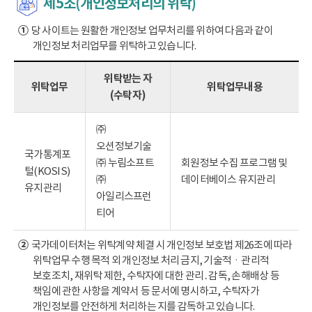
제5조(개인정보처리의 위탁)
①
당 사이트는 원활한 개인정보 업무처리를 위하여 다음과 같이
개인정보 처리업무를 위탁하고 있습니다.
위탁받는 자
위탁업무
위탁업무내용
(수탁자)
㈜
오션정보기술
국가통계포
㈜ 누림소프트
회원정보 수집 프로그램 및
털(KOSIS)
㈜
데이터베이스 유지관리
유지관리
아일리스프런
티어
②
국가데이터처는 위탁계약 체결 시 개인정보 보호법 제26조에 따라
위탁업무 수행 목적 외 개인정보 처리 금지, 기술적ㆍ관리적
보호조치, 재위탁 제한, 수탁자에 대한 관리․감독, 손해배상 등
책임에 관한 사항을 계약서 등 문서에 명시하고, 수탁자가
개인정보를 안전하게 처리하는 지를 감독하고 있습니다.