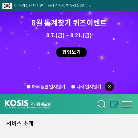
이 누리집은 대한민국 공식 전자정부 누리집입니다.
8월 통계찾기 퀴즈이벤트
8.7.(금) ~ 8.21.(금)
팝업보기
하루 동안 열지않기
다시 열지않기
서비스 소개