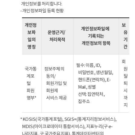
개인정보를 처리합니다.
- 개인정보파일 등록 현황
개인정
보
개인정보파일에
보파
운영근거/
유
기록되는
일의
처리목적
기
개인정보의 항목
명칭
간
회
필수: 이름, ID,
국가통
정보주체의
원
비밀번호, 생년월일,
계포
동의/
탈
핸드폰(연락처), E-
털
회원가입 및
퇴
Mail, 성별
회원
회원제
시
선택: 집연락처,
명부*
서비스 제공
까
집주소
지
* KOSIS(국가통계포털), SGIS+(통계지리정보서비스),
MDIS(마이크로데이터 통합서비스), 지표누리(구 e-
나라지표, 구 국가주요지표), 통계데이터센터의