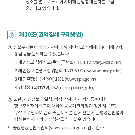
장소를 별도로 두고 이에 대해 출입통제 절차를 수립,
운영하고 있습니다.
제10조(권익침해 구제방법)
①
정보주체는 아래의 기관에 대해 개인정보 침해에 대한 피해구제,
상담 등을 문의하실 수 있습니다.
1. 개인정보 침해신고센터: (국번없이) 118
(privacy.kisa.or.kr)
2. 개인정보 분쟁조정위원회: 1833-6972
(www.kopico.go.kr)
3. 대검찰청: (국번없이) 1301
(www.spo.go.kr)
4. 경찰청: (국번없이) 182
(ecrm.police.go.kr)
②
또한, 개인정보의 열람, 정정·삭제, 처리정지 등에 대한
정보주체자의 요구에 대하여 공공기관의 장이 행한 처분 또는
부작위로 인하여 권리 또는 이익을 침해 받은 자는 행정심판법이
정하는 바에 따라 행정심판을 청구할 수 있습니다.
※ 중앙행정심판위원회
(www.simpan.go.kr)
안내 참조