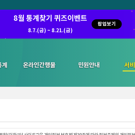
8월 통계찾기 퀴즈이벤트
팝업보기
8.7.(금) ~ 8.21.(금)
2026.7.29 ~ 8.7
통계
온라인간행물
민원안내
통합검색
서비
털(이하 “당 사이트”)은 개인정보 보호법 제30조에 따라 정보주체의 개인정보