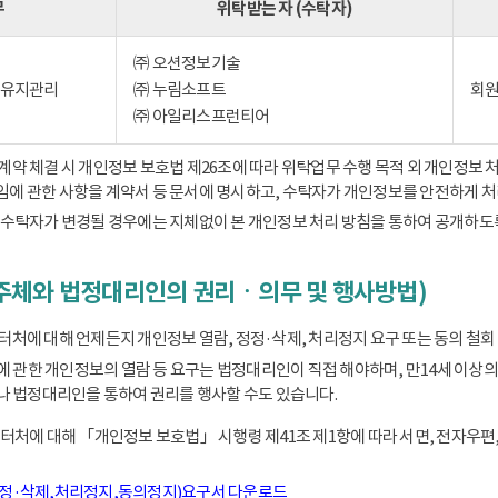
무
위탁받는 자 (수탁자)
㈜ 오션정보기술
) 유지관리
㈜ 누림소프트
회원
㈜ 아일리스프런티어
 체결 시 개인정보 보호법 제26조에 따라 위탁업무 수행 목적 외 개인정보 처
책임에 관한 사항을 계약서 등 문서에 명시하고, 수탁자가 개인정보를 안전하게 
수탁자가 변경될 경우에는 지체없이 본 개인정보 처리 방침을 통하여 공개하도
주체와 법정대리인의 권리ㆍ의무 및 행사방법)
에 대해 언제든지 개인정보 열람, 정정·삭제, 처리정지 요구 또는 동의 철회 
동에 관한 개인정보의 열람 등 요구는 법정대리인이 직접 해야하며, 만14세 
 법정대리인을 통하여 권리를 행사할 수도 있습니다.
처에 대해 「개인정보 보호법」 시행령 제41조 제1항에 따라 서면, 전자우편,
정정·삭제,처리정지,동의정지)요구서 다운로드