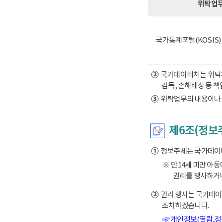
위탁업
국가통계포털(KOSIS
②
국가데이터처는 위탁계약
감독, 손해배상 등 
③
위탁업무의 내용이나 
제6조(정보
①
정보주체는 국가데이터처
※ 만14세 미만 아
권리를 행사하거나
②
권리 행사는 국가데이터
조치하겠습니다.
☞ 개인정보(열람,