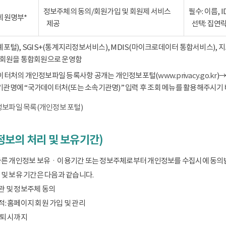
정보주체의 동의/회원가입 및 회원제 서비스
필수: 이름, 
회원명부*
제공
선택: 집연
통계포털), SGIS+(통계지리정보서비스), MDIS(마이크로데이터 통합서비스),
회원을 통합회원으로 운영함
데이터처의 개인정보파일 등록사항 공개는 개인정보포털(
www.privacy.go.kr
)
기관명에 “국가데이터처(또는 소속기관명)” 입력 후 조회 메뉴를 활용해주시기 
보파일 목록(개인정보 포털)
보의 처리 및 보유기간)
따른 개인정보 보유ㆍ이용기간 또는 정보주체로부터 개인정보를 수집시에 동의
및 보유 기간은 다음과 같습니다.
관 및 정보주체 동의
: 홈페이지 회원 가입 및 관리
탈퇴 시까지