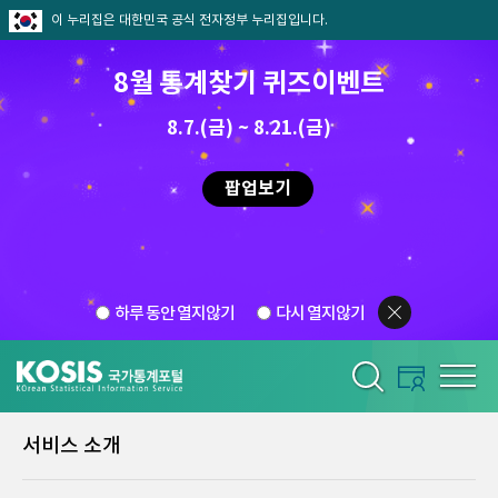
이 누리집은 대한민국 공식 전자정부 누리집입니다.
8월 통계찾기 퀴즈이벤트
8.7.(금) ~ 8.21.(금)
팝업보기
하루 동안 열지않기
다시 열지않기
서비스 소개