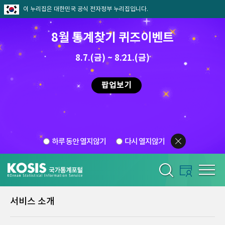
이 누리집은 대한민국 공식 전자정부 누리집입니다.
8월 통계찾기 퀴즈이벤트
8.7.(금) ~ 8.21.(금)
팝업보기
하루 동안 열지않기
다시 열지않기
서비스 소개