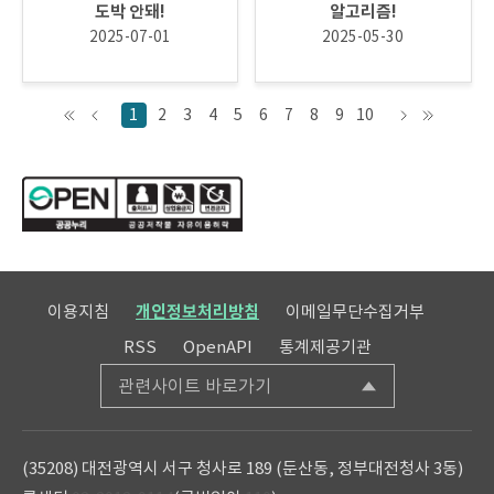
도박 안돼!
알고리즘!
2025-07-01
2025-05-30
1
2
3
4
5
6
7
8
9
10
이용지침
개인정보처리방침
이메일무단수집거부
RSS
OpenAPI
통계제공기관
관련사이트 바로가기
(35208) 대전광역시 서구 청사로 189 (둔산동, 정부대전청사 3동)