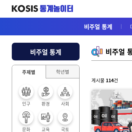
주요메뉴 바로가기
콘텐츠 바로가기
검색
검색분야선택
비주얼 통계
비주얼 
비주얼 통계
학년별
주제별
게시물
114
건
인구
환경
사회
문화
교육
국토