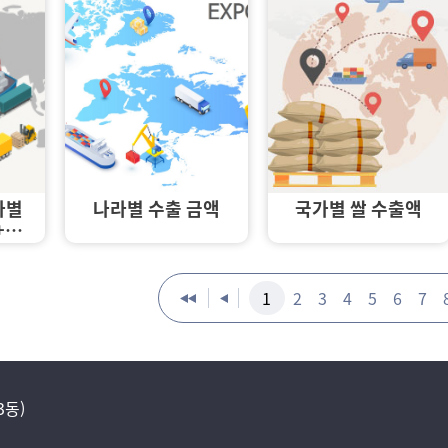
가별
나라별 수출 금액
국가별 쌀 수출액
+수
1
2
3
4
5
6
7
3동)