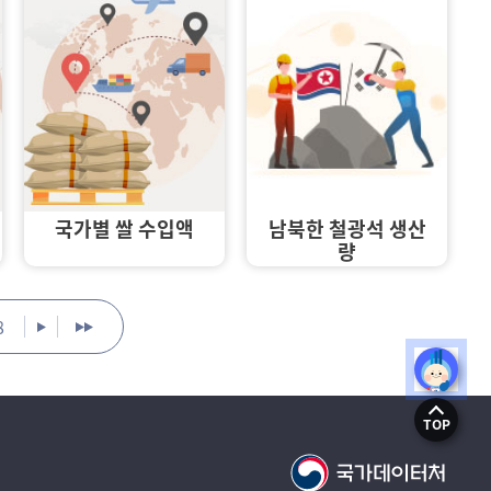
국가별 쌀 수입액
남북한 철광석 생산
량
8
TOP