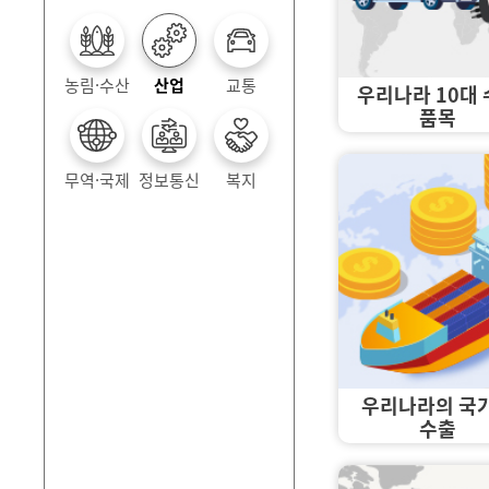
농림·수산
산업
교통
우리나라 10대
품목
무역·국제
정보통신
복지
우리나라의 국
수출