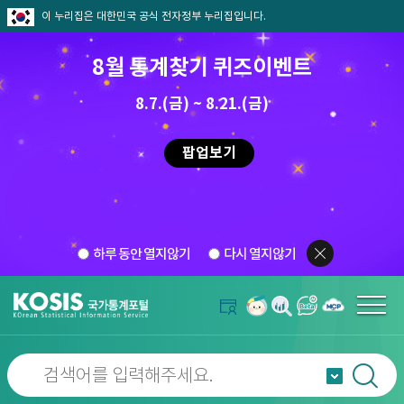
이 누리집은 대한민국 공식 전자정부 누리집입니다.
8월 통계찾기 퀴즈이벤트
8.7.(금) ~ 8.21.(금)
팝업보기
하루 동안 열지않기
다시 열지않기