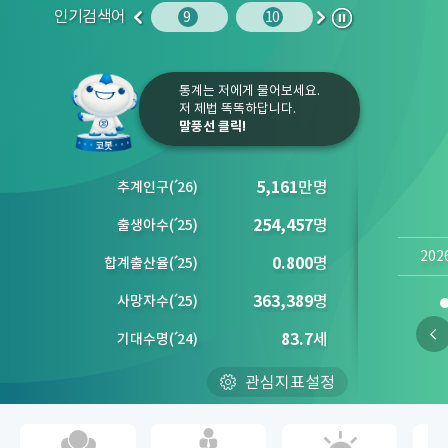
인기검색어
주민등록인구
10
임금
9
10
1
2
이
다
정
전
음
지
통계는 저에게 물어보세요.
저 제법 똑똑하답니다.
말풍선 클릭!
5,161
만명
추계인구
(´
26)
254,457
명
출생아수
(´
25)
202
0.800
명
합계출산율
(´
25)
363,389
명
사망자수
(´
25)
83.7
세
기대수명
(´
24)
관심지표설정