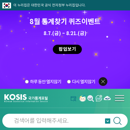
이 누리집은 대한민국 공식 전자정부 누리집입니다.
8월 통계찾기 퀴즈이벤트
8.7.(금) ~ 8.21.(금)
팝업보기
하루 동안 열지않기
다시 열지않기