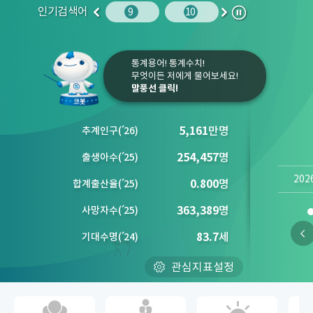
인기검색어
주민등록인구
10
임금
9
10
1
2
이
다
정
전
음
지
통계용어! 통계수치!
무엇이든 저에게 물어보세요!
말풍선 클릭!
5,161
만명
추계인구
(´
26)
254,457
명
출생아수
(´
25)
202
0.800
명
합계출산율
(´
25)
363,389
명
사망자수
(´
25)
83.7
세
기대수명
(´
24)
관심지표설정