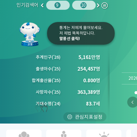
인기검색어
주민등록인구
10
청소년
9
10
1
2
이
다
정
전
음
지
통계는 저에게 물어보세요.
저 제법 똑똑하답니다.
말풍선 클릭!
5,161
만명
추계인구
(´
26)
254,457
명
출생아수
(´
25)
202
0.800
명
합계출산율
(´
25)
363,389
명
사망자수
(´
25)
83.7
세
기대수명
(´
24)
관심지표설정